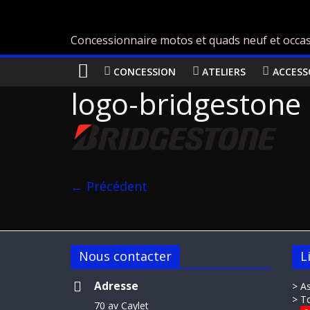
Concessionnaire motos et quads neuf et occas
CONCESSION
ATELIERS
ACCESS
logo-bridgestone
← Précédent
Nous contacter
L
Adresse
> A
> T
70 av Caylet