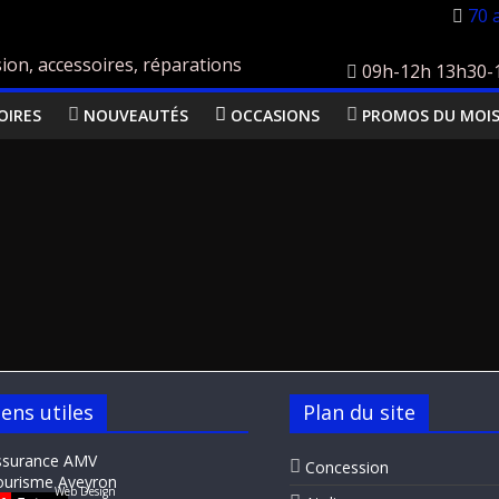
70 
ion, accessoires, réparations
09h-12h 13h30-18
OIRES
NOUVEAUTÉS
OCCASIONS
PROMOS DU MOI
iens utiles
Plan du site
ssurance AMV
Concession
ourisme Aveyron
Web Design