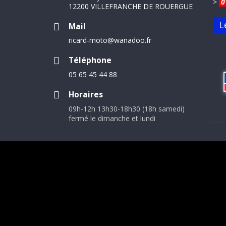
>
0
12200 VILLEFRANCHE DE ROUERGUE
L
Mail
ricard-moto@wanadoo.fr
Téléphone
05 65 45 44 88
Horaires
09h-12h 13h30-18h30 (18h samedi)
fermé le dimanche et lundi