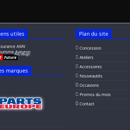
iens utiles
Plan du site
ssurance AMV
Concession
ourisme Aveyron
Web Design
1
Future
Ateliers
Accessoires
es marques
Nouveautés
Occasions
Promos du mois
Contact