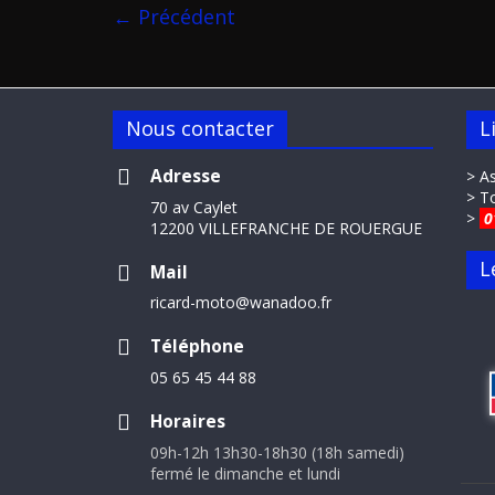
← Précédent
Nous contacter
L
Adresse
> A
> T
70 av Caylet
>
0
12200 VILLEFRANCHE DE ROUERGUE
L
Mail
ricard-moto@wanadoo.fr
Téléphone
05 65 45 44 88
Horaires
09h-12h 13h30-18h30 (18h samedi)
fermé le dimanche et lundi