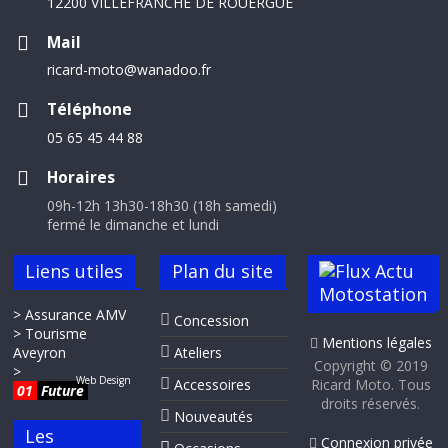
12200 VILLEFRANCHE DE ROUERGUE
Mail
ricard-moto@wanadoo.fr
Téléphone
05 65 45 44 88
Horaires
09h-12h 13h30-18h30 (18h samedi)
fermé le dimanche et lundi
Liens utiles
Plan du site
Actu
Motostation
> Assurance AMV
Concession
> Tourisme
Mentions légales
Aveyron
Ateliers
Copyright © 2019
>
Web Design
Accessoires
Ricard Moto. Tous
01
Future
droits réservés.
Nouveautés
Les
Connexion privée