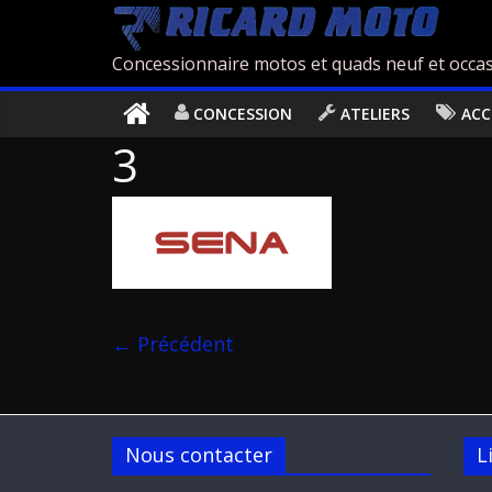
Concessionnaire motos et quads neuf et occas
CONCESSION
ATELIERS
ACC
3
← Précédent
Nous contacter
L