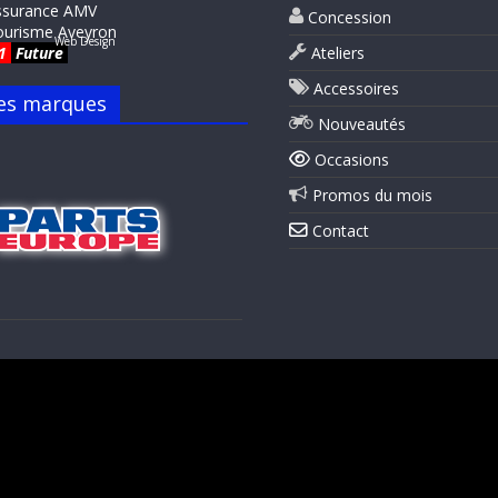
ssurance AMV
Concession
ourisme Aveyron
Web Design
1
Future
Ateliers
Accessoires
es marques
Nouveautés
Occasions
Promos du mois
Contact