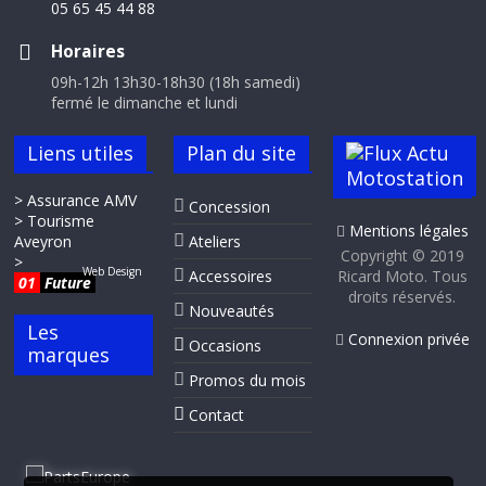
05 65 45 44 88
Horaires
09h-12h 13h30-18h30 (18h samedi)
fermé le dimanche et lundi
Liens utiles
Plan du site
Actu
Motostation
> Assurance AMV
Concession
> Tourisme
Mentions légales
Aveyron
Ateliers
Copyright © 2019
>
Web Design
Accessoires
Ricard Moto. Tous
01
Future
droits réservés.
Nouveautés
Les
Connexion privée
Occasions
marques
Promos du mois
Contact