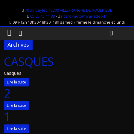
70 av Caylet, 12200 VILLEFRANCHE DE ROUERGUE
05 65 45 44 88
-
ricard-moto@wanadoo.fr
09h-12h 13h30-18h30 (18h samedi), fermé le dimanche et lundi
Archives
CASQUES
Casques
Lire la suite
2
Lire la suite
1
Lire la suite