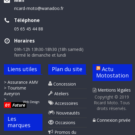
Mail
ricard-moto@wanadoo.fr
Téléphone
05 65 45 44 88
Horaires
09h-12h 13h30-18h30 (18h samedi)
fermé le dimanche et lundi
Liens utiles
Plan du site
Actu
Motostation
> Assurance AMV
Concession
> Tourisme
Mentions légales
Aveyron
Ateliers
Copyright © 2019
>
Web Design
Ricard Moto. Tous
Accessoires
01
Future
droits réservés.
Nouveautés
Les
Connexion privée
Occasions
marques
Promos du